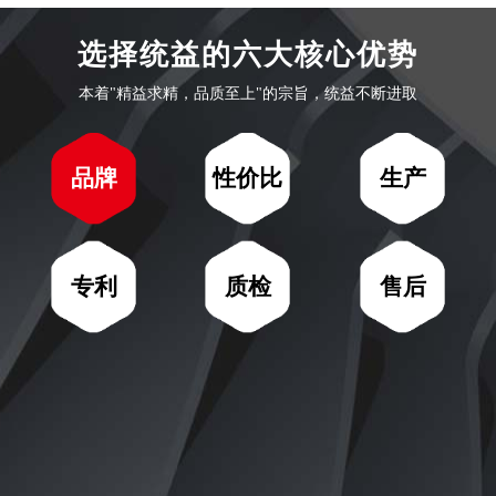
选择统益的六大核心优势
本着"精益求精，品质至上"的宗旨，统益不断进取
品牌
性价比
生产
专利
质检
售后