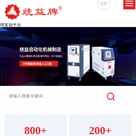
EN
球友会平台
800
+
200
+